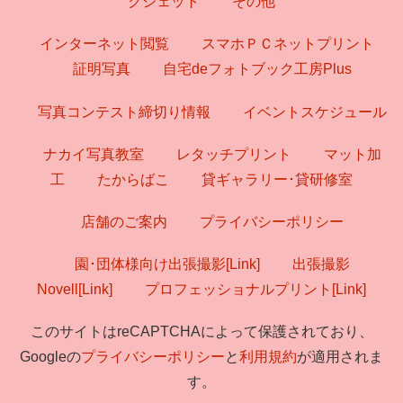
クジェット
その他
インターネット閲覧
スマホＰＣネットプリント
証明写真
自宅deフォトブック工房Plus
写真コンテスト締切り情報
イベントスケジュール
ナカイ写真教室
レタッチプリント
マット加
工
たからばこ
貸ギャラリー･貸研修室
店舗のご案内
プライバシーポリシー
園･団体様向け出張撮影[Link]
出張撮影
Novell[Link]
プロフェッショナルプリント[Link]
このサイトはreCAPTCHAによって保護されており、
Googleの
プライバシーポリシー
と
利用規約
が適用されま
す。