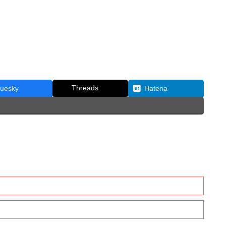
Threads
luesky
Hatena