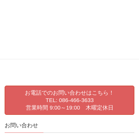
岡山
岡山県
岡山県展
岡崎嘉平太
幼稚園
幼稚園ビデオ撮影
幼稚園撮影
撮影会
敬老の日
敬老会
生活発表会
生活発表会撮影
県展
第72回岡山県美術展覧会
肖像写真撮影
認定こども園撮影
進級写真
運動会撮影
お電話でのお問い合わせはこちら！
TEL: 086-466-3633
営業時間 9:00～19:00 木曜定休日
お問い合わせ