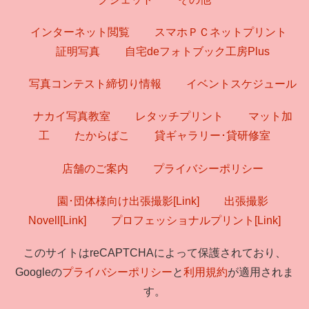
インターネット閲覧
スマホＰＣネットプリント
証明写真
自宅deフォトブック工房Plus
写真コンテスト締切り情報
イベントスケジュール
ナカイ写真教室
レタッチプリント
マット加
工
たからばこ
貸ギャラリー･貸研修室
店舗のご案内
プライバシーポリシー
園･団体様向け出張撮影[Link]
出張撮影
Novell[Link]
プロフェッショナルプリント[Link]
このサイトはreCAPTCHAによって保護されており、
Googleの
プライバシーポリシー
と
利用規約
が適用されま
す。