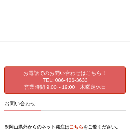
撮影会
敬老の日
敬老会
生活発表会
生活発表会撮影
県展
第72回岡山県美術展覧会
肖像写真撮影
認定こども園撮影
進級写真
運動会撮影
お電話でのお問い合わせはこちら！
TEL: 086-466-3633
営業時間 9:00～19:00 木曜定休日
お問い合わせ
※岡山県外からのネット発注は
こちら
をご覧ください。