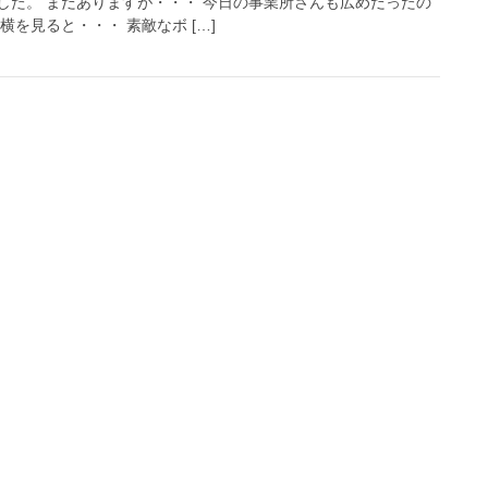
した。 まだありますが・・・ 今日の事業所さんも広めだったの
を見ると・・・ 素敵なボ […]