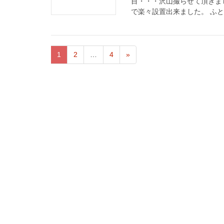
目・・・沢山撮らせて頂きま
で楽々設置出来ました。 ふと横
1
2
…
4
»