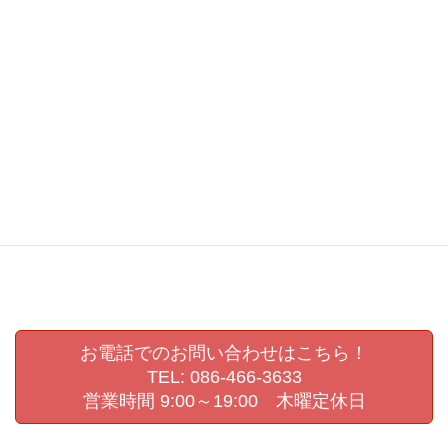
写真展
卒園式ビデオ撮影
卒園記念写真
卒業アルバム
卒業アルバム撮影
卒業記念写真
岡山
岡山県
岡山県展
岡崎嘉平太
幼稚園
幼稚園ビデオ撮影
幼稚園撮影
撮影会
敬老の日
敬老会
生活発表会
生活発表会撮影
県展
第72回岡山県美術展覧会
肖像写真撮影
認定こども園撮影
進級写真
運動会撮影
お電話でのお問い合わせはこちら！
TEL: 086-466-3633
営業時間 9:00～19:00 木曜定休日