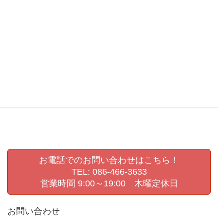
卒業アルバム
卒業アルバム撮影
卒業記念写真
岡山
岡山県
岡山県展
岡崎嘉平太
幼稚園
幼稚園ビデオ撮影
幼稚園撮影
撮影会
敬老の日
敬老会
生活発表会
生活発表会撮影
県展
第72回岡山県美術展覧会
肖像写真撮影
認定こども園撮影
進級写真
運動会撮影
お電話でのお問い合わせはこちら！
TEL: 086-466-3633
営業時間 9:00～19:00 木曜定休日
お問い合わせ