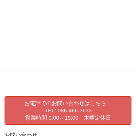
卒業アルバム
卒業アルバム撮影
卒業記念写真
岡山
岡山県
岡山県展
岡崎嘉平太
幼稚園
幼稚園ビデオ撮影
幼稚園撮影
撮影会
敬老の日
敬老会
生活発表会
生活発表会撮影
県展
第72回岡山県美術展覧会
肖像写真撮影
認定こども園撮影
進級写真
運動会撮影
お電話でのお問い合わせはこちら！
TEL: 086-466-3633
営業時間 9:00～19:00 木曜定休日
お問い合わせ