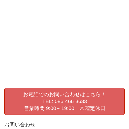
卒業アルバム
卒業アルバム撮影
卒業記念写真
岡山
岡山県
岡山県展
岡崎嘉平太
幼稚園
幼稚園ビデオ撮影
幼稚園撮影
撮影会
敬老の日
敬老会
生活発表会
生活発表会撮影
県展
第72回岡山県美術展覧会
肖像写真撮影
認定こども園撮影
進級写真
運動会撮影
お電話でのお問い合わせはこちら！
TEL: 086-466-3633
営業時間 9:00～19:00 木曜定休日
お問い合わせ