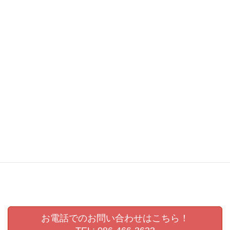
保育園
保育園ビデオ撮影
保育園撮影
写友くらしき小町
写真
写真コンテスト
写真展
卒園式ビデオ撮影
卒園記念写真
卒業アルバム
卒業アルバム撮影
卒業記念写真
岡山
岡山県
岡山県展
岡崎嘉平太
幼稚園
幼稚園ビデオ撮影
幼稚園撮影
撮影会
敬老の日
敬老会
生活発表会
生活発表会撮影
県展
第72回岡山県美術展覧会
肖像写真撮影
認定こども園撮影
進級写真
運動会撮影
お電話でのお問い合わせはこちら！