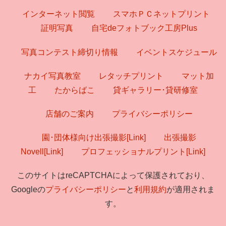
インターネット閲覧
スマホＰＣネットプリント
証明写真
自宅deフォトブック工房Plus
写真コンテスト締切り情報
イベントスケジュール
ナカイ写真教室
レタッチプリント
マット加
工
たからばこ
貸ギャラリー･貸研修室
店舗のご案内
プライバシーポリシー
園･団体様向け出張撮影[Link]
出張撮影
Novell[Link]
プロフェッショナルプリント[Link]
このサイトはreCAPTCHAによって保護されており、
Googleの
プライバシーポリシー
と
利用規約
が適用されま
す。