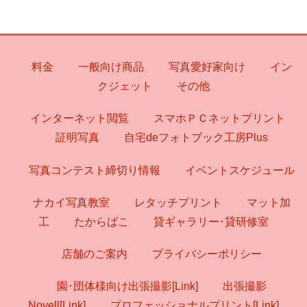
料金
一般向け商品
写真愛好家向け
イン
クジェット
その他
インターネット閲覧
スマホＰＣネットプリント
証明写真
自宅deフォトブック工房Plus
写真コンテスト締切り情報
イベントスケジュール
ナカイ写真教室
レタッチプリント
マット加
工
たからばこ
貸ギャラリー･貸研修室
店舗のご案内
プライバシーポリシー
園･団体様向け出張撮影[Link]
出張撮影
Novell[Link]
プロフェッショナルプリント[Link]