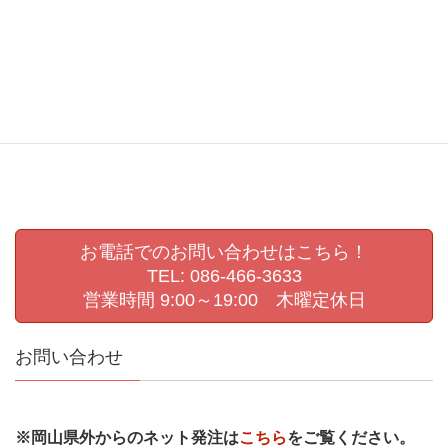
撮影会
敬老の日
敬老会
生活発表会
生活発表会撮影
県展
第72回岡山県美術展覧会
肖像写真撮影
認定こども園撮影
進級写真
運動会撮影
お電話でのお問い合わせはこちら！
TEL: 086-466-3633
営業時間 9:00～19:00 木曜定休日
お問い合わせ
※岡山県外からのネット発注は
こちら
をご覧ください。