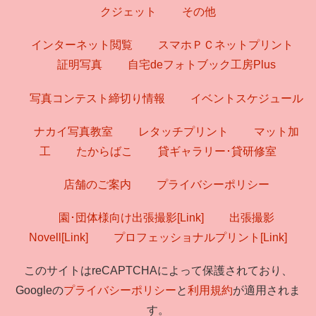
クジェット
その他
インターネット閲覧
スマホＰＣネットプリント
証明写真
自宅deフォトブック工房Plus
写真コンテスト締切り情報
イベントスケジュール
ナカイ写真教室
レタッチプリント
マット加
工
たからばこ
貸ギャラリー･貸研修室
店舗のご案内
プライバシーポリシー
園･団体様向け出張撮影[Link]
出張撮影
Novell[Link]
プロフェッショナルプリント[Link]
このサイトはreCAPTCHAによって保護されており、
Googleの
プライバシーポリシー
と
利用規約
が適用されま
す。