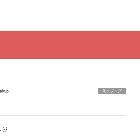
aiwp
彩のブログ
🐷