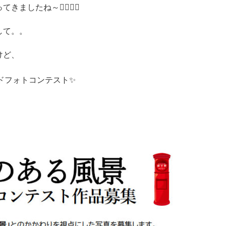
たね～🏃‍♀️🏃‍♀️
して。。
けど、
ドフォトコンテスト✨
。