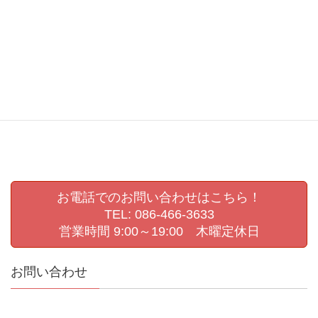
幼稚園
幼稚園ビデオ撮影
幼稚園撮影
撮影会
敬老の日
敬老会
生活発表会
生活発表会撮影
県展
第72回岡山県美術展覧会
肖像写真撮影
認定こども園撮影
進級写真
運動会撮影
お電話でのお問い合わせはこちら！
TEL: 086-466-3633
営業時間 9:00～19:00 木曜定休日
お問い合わせ