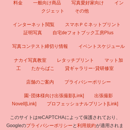
料金
一般向け商品
写真愛好家向け
イン
クジェット
その他
インターネット閲覧
スマホＰＣネットプリント
証明写真
自宅deフォトブック工房Plus
写真コンテスト締切り情報
イベントスケジュール
ナカイ写真教室
レタッチプリント
マット加
工
たからばこ
貸ギャラリー･貸研修室
店舗のご案内
プライバシーポリシー
園･団体様向け出張撮影[Link]
出張撮影
Novell[Link]
プロフェッショナルプリント[Link]
このサイトはreCAPTCHAによって保護されており、
Googleの
プライバシーポリシー
と
利用規約
が適用されま