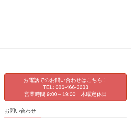
幼稚園
幼稚園ビデオ撮影
幼稚園撮影
撮影会
敬老の日
敬老会
生活発表会
生活発表会撮影
県展
第72回岡山県美術展覧会
肖像写真撮影
認定こども園撮影
進級写真
運動会撮影
お電話でのお問い合わせはこちら！
TEL: 086-466-3633
営業時間 9:00～19:00 木曜定休日
お問い合わせ