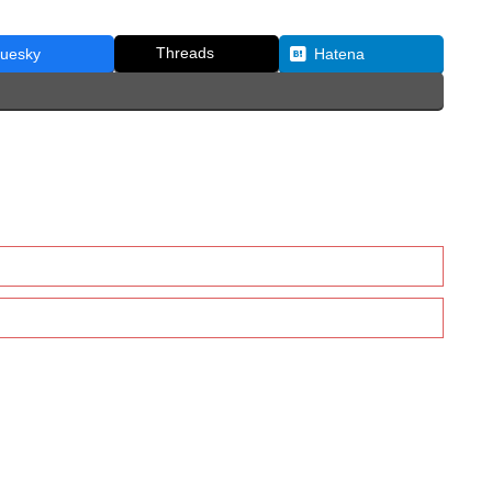
Threads
luesky
Hatena