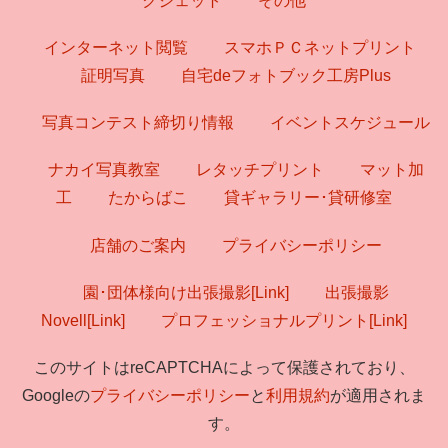
クジェット
その他
インターネット閲覧
スマホＰＣネットプリント
証明写真
自宅deフォトブック工房Plus
写真コンテスト締切り情報
イベントスケジュール
ナカイ写真教室
レタッチプリント
マット加
工
たからばこ
貸ギャラリー･貸研修室
店舗のご案内
プライバシーポリシー
園･団体様向け出張撮影[Link]
出張撮影
Novell[Link]
プロフェッショナルプリント[Link]
このサイトはreCAPTCHAによって保護されており、
Googleの
プライバシーポリシー
と
利用規約
が適用されま
す。